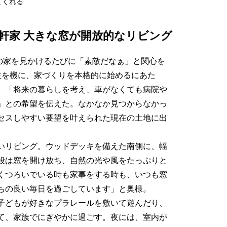
てくれる
軒家 大きな窓が開放的なリビング
』の家を見かけるたびに「素敵だなぁ」と関心を
生を機に、家づくりを本格的に始めるにあた
。「将来の暮らしを考え、車がなくても病院や
」との希望を伝えた。なかなか見つからなかっ
セスしやすい要望を叶えられた現在の土地に出
いリビング。ウッドデッキを備えた南側に、幅
普段は窓を開け放ち、自然の光や風をたっぷりと
くつろいでいる時も家事をする時も、いつも窓
ちの良い毎日を過ごしています」と奥様。
子どもが好きなプラレールを敷いて遊んだり、
て、家族でにぎやかに過ごす。夜には、室内が