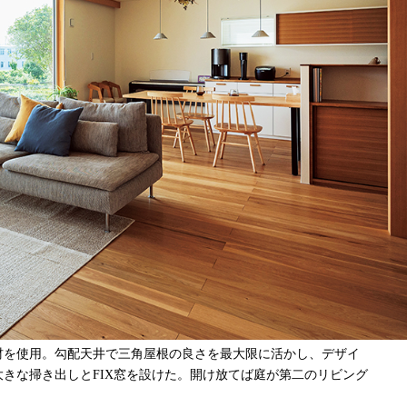
材を使用。勾配天井で三角屋根の良さを最大限に活かし、デザイ
きな掃き出しとFIX窓を設けた。開け放てば庭が第二のリビング