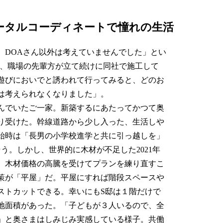
るトータルコーディネートで憧れの生活
DOAさん以外は考えていませんでした」とい
いは、職場の先輩方が立て続けに同社で施工して
遊びにおいでと誘われて行ってみると、どのお
は考えられなくなりました」。
んでいたご一家。新築するにあたってかつて奥
り受けた。幹線道路から少し入った、生活しや
始時は「長男の小学校進学と共に引っ越しを」
う。しかし、世界的に木材が不足した2021年
、木材価格の高騰を受けてプランを練り直すこ
策が「平屋」だ。平屋にすれば階段スペースや
ストカットできる。幸いにもS邸は１階だけで
地面積があった。「子どもが３人いるので、全
」と奥さまはしみじみ実感している様子。共働