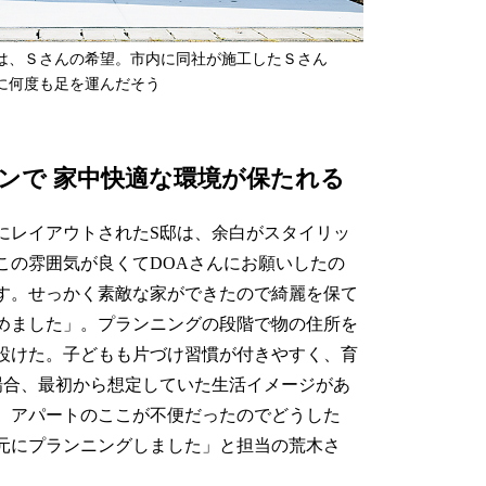
は、Ｓさんの希望。市内に同社が施工したＳさん
に何度も足を運んだそう
ンで 家中快適な環境が保たれる
レイアウトされたS邸は、余白がスタイリッ
この雰囲気が良くてDOAさんにお願いしたの
す。せっかく素敵な家ができたので綺麗を保て
めました」。プランニングの段階で物の住所を
設けた。子どもも片づけ習慣が付きやすく、育
場合、最初から想定していた生活イメージがあ
、アパートのここが不便だったのでどうした
元にプランニングしました」と担当の荒木さ