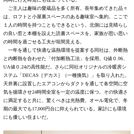
ご主人は趣味の愛蔵品を多く所有。長年集めてきた品々
は、ロフトと小屋裏スペースのある趣味室へ集約。ここで
１人の時間を持つこともできるという。北側には見晴らし
の良い窓と本棚を設えた読書スペースを。家族が思い思い
の時間を過ごせる工夫が垣間見える。
一年を通して快適な温熱環境を提案する同社は、外断熱
と内断熱を合わせた「付加断熱工法」を採用。Q値０.96、
UA値０.24の高性能だ。さらに同社オリジナルの冷暖房シ
ステム「DECAS［デカス］（一種換気）」を取り入れた。
天井裏に設置したエアコンからダクトを通して各空間に空
気を循環させ24時間全室を一定の温度に保つ。その快適さ
に満足すると共に、驚くべきは光熱費。オール電化で、冬
期の最大でも17,000円台に抑えられている。家計にも環境
にも優しい住まいだ。