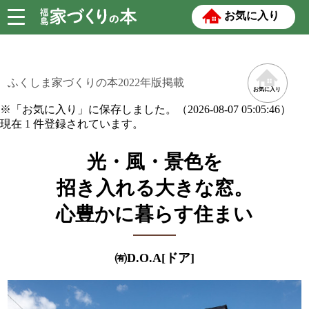
お気に入り
福島 家づくりの本について
家づくりのイロハ
イベント情報
条件で探す
写真で探す
会社を探す
ふくしま家づくりの本2022年版掲載
お気に入り
※「お気に入り」に保存しました。（2026-08-07 05:05:46）
現在 1 件登録されています。
光・風・景色を
招き入れる大きな窓。
心豊かに暮らす住まい
㈲D.O.A[ドア]